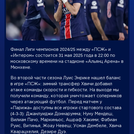
Финал Лиги чемпионов 2024/25 между «ПСЖ» и
«Интером» состоится 31 мая 2025 года в 22:00 по
московскому времени на стадионе «Альянц Арена» в
Мюнхене.
Во второй части сезона Луис Энрике нашел баланс
в игре «ПСЖ»: зимний трансфер Хвичи добавил
атаке команды скорости и гибкости. На выходе мы
получили команду, которая уничтожает соперников
через атакующий футбол. Перед матчем у
«Парижа» доступны все игроки стартового состава
(4-3-3): Джанлуиджи Доннарумма; Нуну Мендеш,
Вилиам Пачо, Маркиньос, Ашраф Хакими; Фабиан
Руис, Витинья, Жоау Невеш; Усман Дембеле, Хвича
Кварацхелия, Дезире Дуэ.