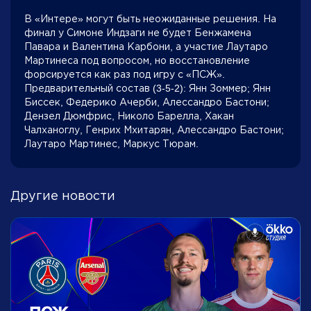
В «Интере» могут быть неожиданные решения. На
финал у Симоне Индзаги не будет Бенжамена
Павара и Валентина Карбони, а участие Лаутаро
Мартинеса под вопросом, но восстановление
форсируется как раз под игру с «ПСЖ».
Предварительный состав (3-5-2): Янн Зоммер; Янн
Биссек, Федерико Ачерби, Алессандро Бастони;
Дензел Дюмфрис, Николо Барелла, Хакан
Чалханоглу, Генрих Мхитарян, Алессандро Бастони;
Лаутаро Мартинес, Маркус Тюрам.
Другие новости