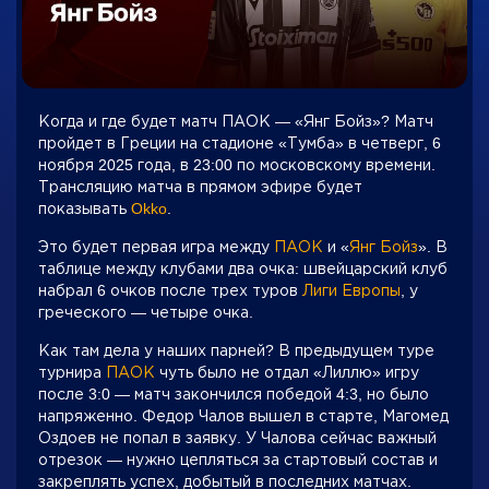
Когда и где будет матч ПАОК — «Янг Бойз»? Матч
пройдет в Греции на стадионе «Тумба» в четверг, 6
ноября 2025 года, в 23:00 по московскому времени.
Трансляцию матча в прямом эфире будет
показывать
Okko
.
Это будет первая игра между
ПАОК
и «
Янг Бойз
». В
таблице между клубами два очка: швейцарский клуб
набрал 6 очков после трех туров
Лиги Европы
, у
греческого — четыре очка.
Как там дела у наших парней? В предыдущем туре
турнира
ПАОК
чуть было не отдал «Лиллю» игру
после 3:0 — матч закончился победой 4:3, но было
напряженно. Федор Чалов вышел в старте, Магомед
Оздоев не попал в заявку. У Чалова сейчас важный
отрезок — нужно цепляться за стартовый состав и
закреплять успех, добытый в последних матчах.