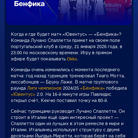
Когда и где будет матч «Ювентус» — «Бенфика»?
Команда Лучано Спаллетти примет на своем поле
португальский клуб в среду, 21 января 2026 года, в
23:00 по московскому времени. Игру в прямом
эфире будет показывать
Okko
.
Команды очень изменились с момента последнего
матча: год назад туринцев тренировал Тиаго Мотта,
лиссабонцев — Бруну Лаже. В матче группового
раунда
Лиги чемпионов
2024/25
«Бенфика»
победила
«Ювентус»
2:0. На 16‑й минуте игры Павлидис
открыл счёт, Кекчю поставил точку на 80‑й.
Сейчас туринцами руководит Лучано Спаллетти. Он
строит в Италии ещё один интересный проект —
Спаллетти один из лучших в этом ремесле в мире и
Италии. Итальянец использует структуру с двумя
десятками Йылдыз‑Миретти, которая берёт на себя