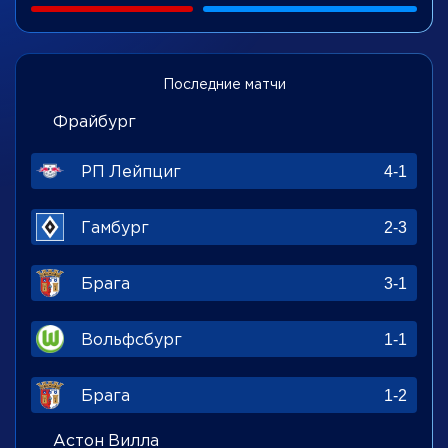
Последние матчи
Фрайбург
РП Лейпциг
4-1
Гамбург
2-3
Брага
3-1
Вольфсбург
1-1
Брага
1-2
Астон Вилла