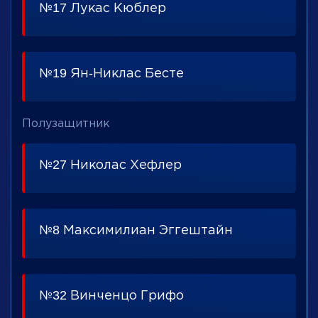
№17 Лукас Кюблер
№19 Ян-Никлас Бесте
Полузащитник
№27 Николас Хефлер
№8 Максимилиан Эггештайн
№32 Винченцо Грифо