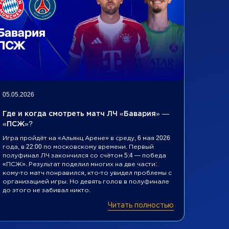
05.05.2026
30.04.2
Где и когда смотреть матч ЛЧ «Бавария» —
Где и
«ПСЖ»?
«Крис
Игра пройдёт на «Альянц Арене» в среду, 6 мая 2026
Когда 
года, в 22:00 по московскому времени. Первый
конфер
полуфинал ЛЧ закончился со счётом 5:4 — победа
стадио
«ПСЖ». Результат поделил многих на две части:
пройдё
кому-то матч понравился, кто-то увидел проблемы с
в четве
организацией игры. Но девять голов в полуфинале
москов
до этого не забивал никто.
Читать полностью