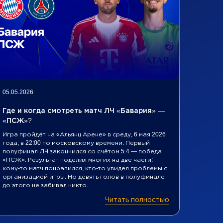
05.05.2026
30.04.2
Где и когда смотреть матч ЛЧ «Бавария» —
Где и
«ПСЖ»?
«Крис
Игра пройдёт на «Альянц Арене» в среду, 6 мая 2026
Когда 
года, в 22:00 по московскому времени. Первый
конфер
полуфинал ЛЧ закончился со счётом 5:4 — победа
стадио
«ПСЖ». Результат поделил многих на две части:
пройдё
кому-то матч понравился, кто-то увидел проблемы с
в четве
организацией игры. Но девять голов в полуфинале
москов
до этого не забивал никто.
Читать полностью